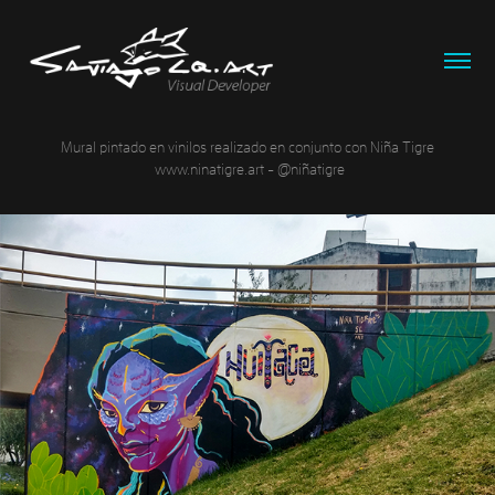
Mural pintado en vinilos realizado en conjunto con Niña Tigre
www.ninatigre.art - @niñatigre